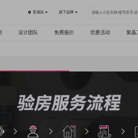
芜湖站
旗下品牌
例
设计团队
免费报价
优惠活动
紫晶
鉴
施工
例
施工
R
品质
盘