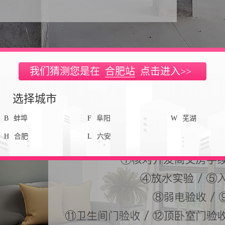
我们猜测您是在
合肥站
点击进入>>
选择城市
B
蚌埠
F
阜阳
W
芜湖
H
合肥
L
六安