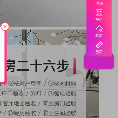
咨询
报价
验房
量房