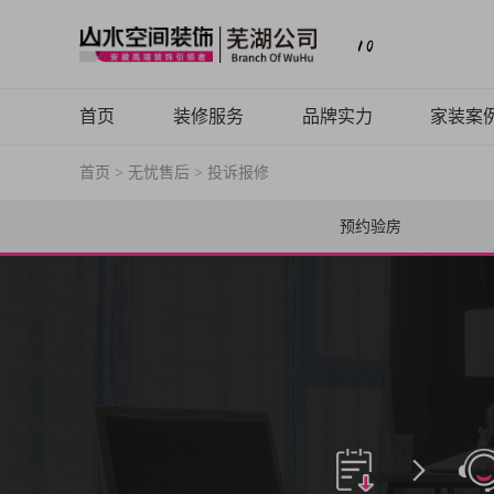
首页
装修服务
品牌实力
家装案
首页
>
无忧售后
>
投诉报修
山水高端
品牌介绍
案例品
山水定制
品牌历程
精品案
预约验房
山水全案
品牌文化
全景V
旧房焕新
品牌荣誉
热装楼
山水动态
山水视频
致客户的信