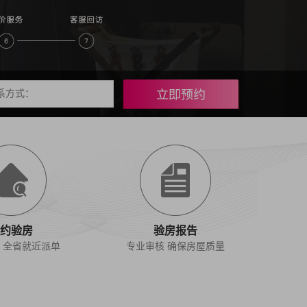
约验房
验房报告
 全省就近派单
专业审核 确保房屋质量