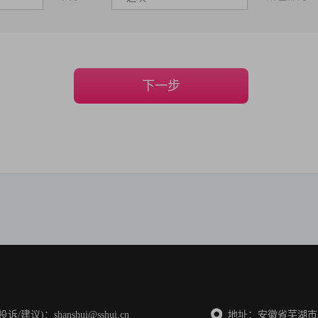
下一步
建议)：shanshui@sshui.cn
地址：安徽省芜湖市北