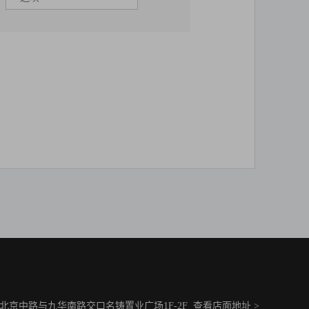
京中路与九华南路交口名铸置业广场1F-2F
查看店面地址 >