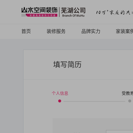
首页
装修服务
品牌实力
家装案
山水高端
品牌介绍
案例品
山水定制
品牌历程
精品案
填写简历
山水全案
品牌文化
全景V
旧房焕新
品牌荣誉
热装楼
个人信息
受教
山水动态
山水视频
致客户的信