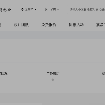
芜湖站
旗下品牌
例
设计团队
免费报价
优惠活动
紫晶
鉴
施工
例
施工
R
品质
盘
育情况
工作履历
家