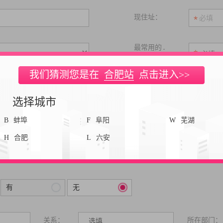
现住址：
最常用的
：
求职渠道
我们猜测您是在
合肥站
点击进入>>
是否失信人员:
无
选择城市
的经历：
是
否
B
蚌埠
F
阜阳
W
芜湖
H
合肥
L
六安
体岗位、工作时间：
有
无
关系：
所在部门：