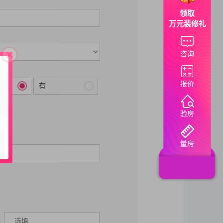
领取
万元装修礼
咨询
报价
有
验房
量房