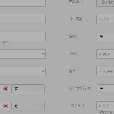
应聘职位：
出生日期：
性别：
男
（单位：cm）
民族：
籍贯：
有无宗教信仰：
有
无
手机号码：
有
请填写11