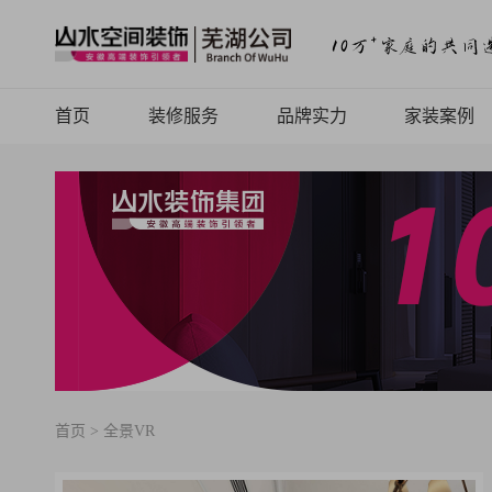
首页
装修服务
品牌实力
家装案例
山水高端
品牌介绍
案例品鉴
山水定制
品牌历程
精品案例
山水全案
品牌文化
全景VR
旧房焕新
品牌荣誉
热装楼盘
山水动态
山水视频
首页
>
全景VR
致客户的信