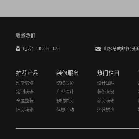
联系我们
电话：18655311033
山水总裁邮箱(投诉/建议)
推荐产品
装修服务
热门栏目
别墅装修
装修报价
设计团队
定制装修
户型设计
装修案例
全屋整装
预约验房
新房装修
旧房装修
优惠活动
热装楼盘